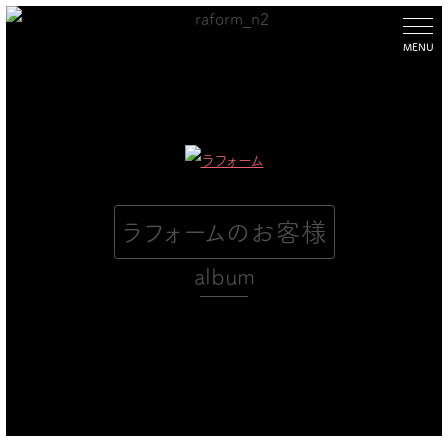
コ
ン
MENU
テ
ン
ツ
へ
ス
キ
ッ
ラフォームのお客様
プ
album