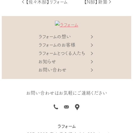
投
前
次
【佐々木邸】リフォーム
【N邸】新築
の
の
稿
投
投
稿
稿
ナ
ビ
ラフォームの想い
ゲ
ラフォームのお客様
ー
ラフォームとつくる人たち
シ
お知らせ
ョ
お問い合わせ
ン
お問い合わせはお気軽にご連絡ください
ラフォーム