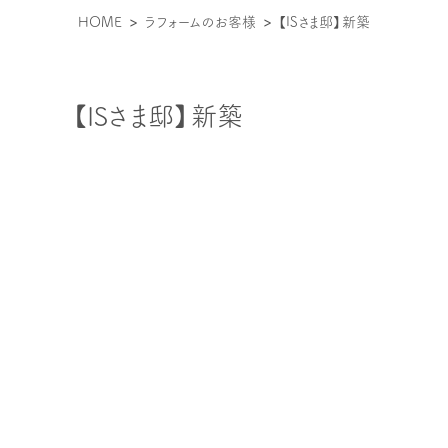
現
HOME
ラフォームのお客様
【ISさま邸】新築
在
位
【ISさま邸】新築
置